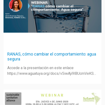
GESTIÓN DE RESIDUOS SÓLIDOS
COMUNICACIÓN Y GESTIÓN DEL CONOCIMIENTO
CONVOCATORIAS
ECO SAN
RE USO
RANAS, cómo cambiar el comportamiento: agua
segura
Accede a la presentación en este enlace
https://www.aguatuya.org/docs/v5iwAji9lBUcmVeKSNLAbYNzAx27NLxT.pdf